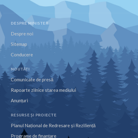
DESPRE MINISTER
Despre noi
Sitemap
Conducere
NOUTĂȚI
Comunicate de presă
Rapoarte zilnice starea mediului
Anunțuri
RESURSE ȘI PROIECTE
Planul Național de Redresare și Reziliență
Programe de finanțare