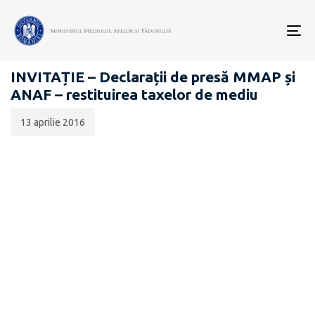
Data
CATEGORIA:
publicării:
To
COMUNICATE DE PRESĂ
nav
INVITAȚIE – Declarații de presă MMAP și
ANAF – restituirea taxelor de mediu
13 aprilie 2016