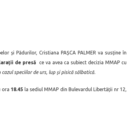
pelor și Pădurilor, Cristiana PAȘCA PALMER va susține în
arații
de presă
ce va avea ca subiect decizia MMAP cu
azul speciilor de urs, lup și pisică sălbatică.
u ora
18.45
la sediul MMAP din Bulevardul Libertății nr 12,