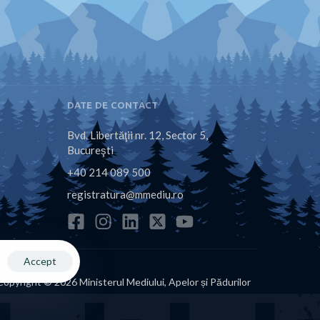
DATE DE CONTACT
Bvd. Libertăţii nr. 12, Sector 5,
Bucureşti
+40 214 089 500
registratura@mmediu.ro
Accept
Copyright © 2026 Ministerul Mediului, Apelor și Pădurilor