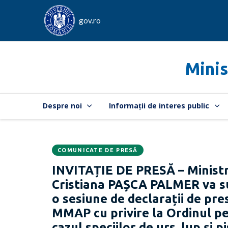
gov.ro
Minis
Despre noi
Informații de interes public
COMUNICATE DE PRESĂ
Data
CATEGORIA:
INVITAȚIE DE PRESĂ – Ministru
publicării:
Cristiana PAȘCA PALMER va sus
o sesiune de declarații de pre
MMAP cu privire la Ordinul p
cazul speciilor de urs, lup și p