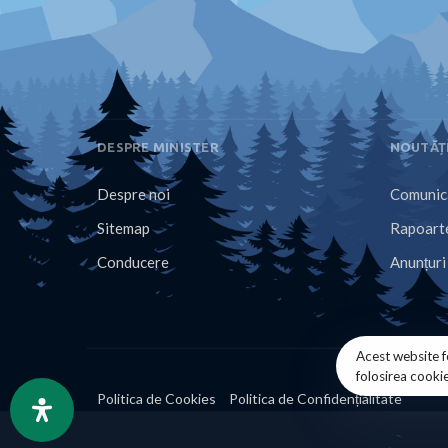
DESPRE MINISTER
NOUTĂȚ
Despre noi
Comunica
Sitemap
Rapoarte
Conducere
Anunțuri
Acest website f
folosirea cooki
Politica de Cookies
Politica de Confidențialitate