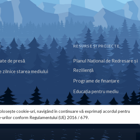
I
RESURSE ȘI PROIECTE
te de presă
Planul Național de Redresare și
Reziliență
 zilnice starea mediului
Programe de finanțare
Educația pentru mediu
olosește cookie-uri, navigând în continuare vă exprimați acordul pentru
e-urilor conform Regulamentului (UE) 2016 / 679.