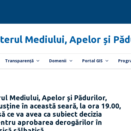
terul Mediului, Apelor și Păd
Transparență
Domenii
Portal GIS
Progr
l Mediului, Apelor și Pădurilor,
ține în această seară, la ora 19.00,
să ce va avea ca subiect decizia
entru aprobarea derogărilor în
isică sălbatică