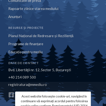
Comunicate de presă
Rapoarte zilnice starea mediului
Anunțuri
RESURSE ȘI PROIECTE
Planul Național de Redresare și Reziliență
Programe de finanțare
Educația pentru mediu
DATE DE CONTACT
Bvd. Libertăţii nr. 12, Sector 5, Bucureşti
+40 214 089 500
registratura@mmediu.ro
Acest website folosește cookie-uri, navigând în
continuare vă exprimați acordul pentru folosirea
cookie-urilor conform Regulamentului (UE) 2016