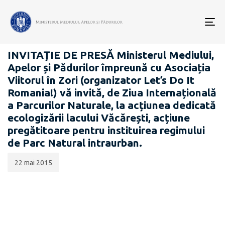
Data
CATEGORIA:
publicării:
To
COMUNICATE DE PRESĂ
nav
INVITAȚIE DE PRESĂ Ministerul Mediului,
Apelor și Pădurilor împreună cu Asociația
Viitorul în Zori (organizator Let’s Do It
Romania!) vă invită, de Ziua Internațională
a Parcurilor Naturale, la acțiunea dedicată
ecologizării lacului Văcărești, acțiune
pregătitoare pentru instituirea regimului
de Parc Natural intraurban.
22 mai 2015