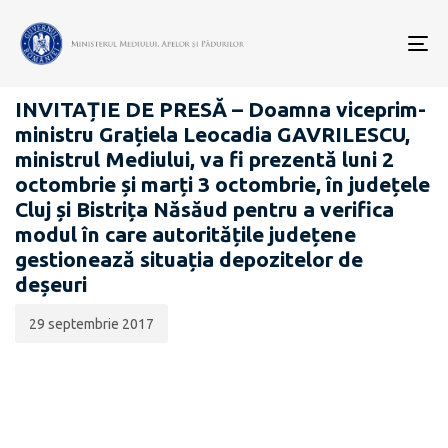
Data
CATEGORIA:
publicării:
To
COMUNICATE DE PRESĂ
nav
INVITAȚIE DE PRESĂ – Doamna viceprim-
ministru Grațiela Leocadia GAVRILESCU,
ministrul Mediului, va fi prezentă luni 2
octombrie și marți 3 octombrie, în județele
Cluj și Bistrița Năsăud pentru a verifica
modul în care autoritățile județene
gestionează situația depozitelor de
deșeuri
29 septembrie 2017