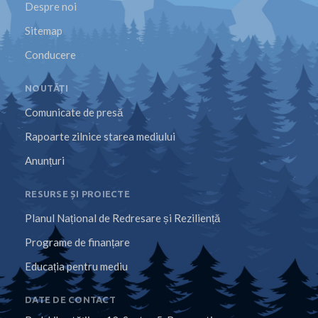
Despre noi
Sitemap
Conducere
NOUTĂȚI
Comunicate de presă
Rapoarte zilnice starea mediului
Anunțuri
RESURSE ȘI PROIECTE
Planul Național de Redresare și Reziliență
Programe de finanțare
Educația pentru mediu
DATE DE CONTACT