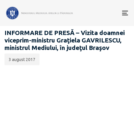
Data
CATEGORIA:
publicării:
To
COMUNICATE DE PRESĂ
nav
INFORMARE DE PRESĂ – Vizita doamnei
viceprim-ministru Graţiela GAVRILESCU,
ministrul Mediului, în judeţul Braşov
3 august 2017