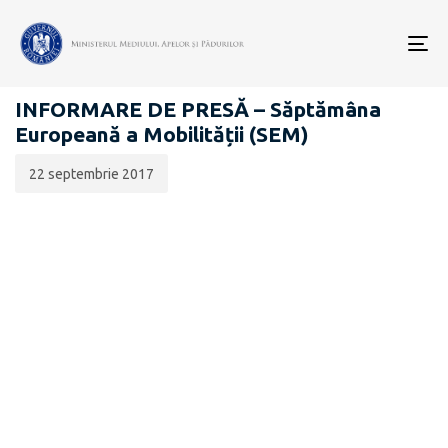
Data
CATEGORIA:
publicării:
To
COMUNICATE DE PRESĂ
nav
INFORMARE DE PRESĂ – Săptămâna
Europeană a Mobilității (SEM)
22 septembrie 2017