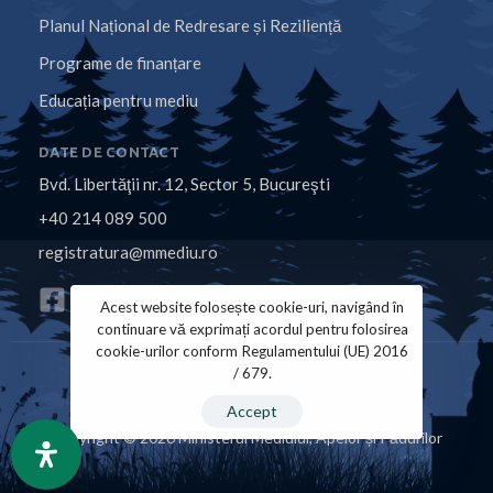
Planul Național de Redresare și Reziliență
Programe de finanțare
Educația pentru mediu
DATE DE CONTACT
Bvd. Libertăţii nr. 12, Sector 5, Bucureşti
+40 214 089 500
registratura@mmediu.ro
Acest website folosește cookie-uri, navigând în
continuare vă exprimați acordul pentru folosirea
cookie-urilor conform Regulamentului (UE) 2016
/ 679.
Politica de Cookies
Politica de Confidențialitate
Accept
Copyright © 2026 Ministerul Mediului, Apelor și Pădurilor