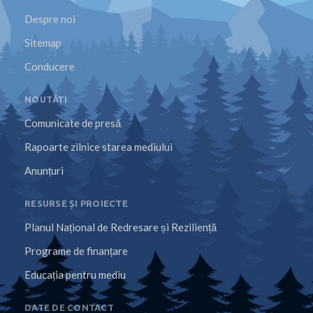
Despre noi
Sitemap
Conducere
NOUTĂȚI
Comunicate de presă
Rapoarte zilnice starea mediului
Anunțuri
RESURSE ȘI PROIECTE
Planul Național de Redresare și Reziliență
Programe de finanțare
Educația pentru mediu
DATE DE CONTACT