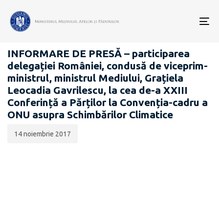
Data
CATEGORIA:
publicării:
To
COMUNICATE DE PRESĂ
nav
INFORMARE DE PRESĂ – participarea
delegației României, condusă de viceprim-
ministrul, ministrul Mediului, Grațiela
Leocadia Gavrilescu, la cea de-a XXIII
Conferință a Părților la Convenția-cadru a
ONU asupra Schimbărilor Climatice
14 noiembrie 2017