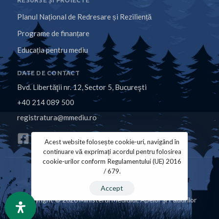
RESURSE ȘI PROIECTE
Planul Național de Redresare și Reziliență
Programe de finanțare
Educația pentru mediu
DATE DE CONTACT
Bvd. Libertăţii nr. 12, Sector 5, Bucureşti
+40 214 089 500
registratura@mmediu.ro
Acest website folosește cookie-uri, navigând în
continuare vă exprimați acordul pentru folosirea
cookie-urilor conform Regulamentului (UE) 2016
/ 679.
Politica de Cookies
Politica de Confidențialitate
Accept
Copyright © 2026 Ministerul Mediului, Apelor și Pădurilor