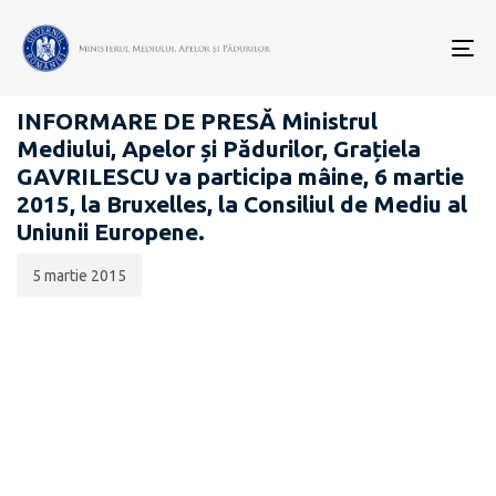
Data
CATEGORIA:
publicării:
To
COMUNICATE DE PRESĂ
nav
INFORMARE DE PRESĂ Ministrul
Mediului, Apelor și Pădurilor, Grațiela
GAVRILESCU va participa mâine, 6 martie
2015, la Bruxelles, la Consiliul de Mediu al
Uniunii Europene.
5 martie 2015