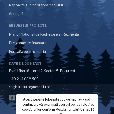
Rapoarte zilnice starea mediului
Anunțuri
RESURSE ȘI PROIECTE
Planul Național de Redresare și Reziliență
Programe de finanțare
Educația pentru mediu
DATE DE CONTACT
Bvd. Libertăţii nr. 12, Sector 5, Bucureşti
+40 214 089 500
registratura@mmediu.ro
Acest website folosește cookie-uri, navigând în
continuare vă exprimați acordul pentru folosirea
cookie-urilor conform Regulamentului (UE) 2016