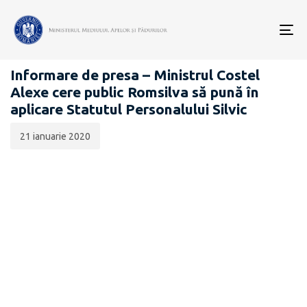
Data
CATEGORIA:
publicării:
To
COMUNICATE DE PRESĂ
nav
Informare de presa – Ministrul Costel
Alexe cere public Romsilva să pună în
aplicare Statutul Personalului Silvic
21 ianuarie 2020