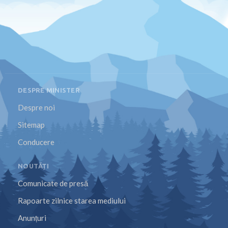
DESPRE MINISTER
Despre noi
Sitemap
Conducere
NOUTĂȚI
Comunicate de presă
Rapoarte zilnice starea mediului
Anunțuri