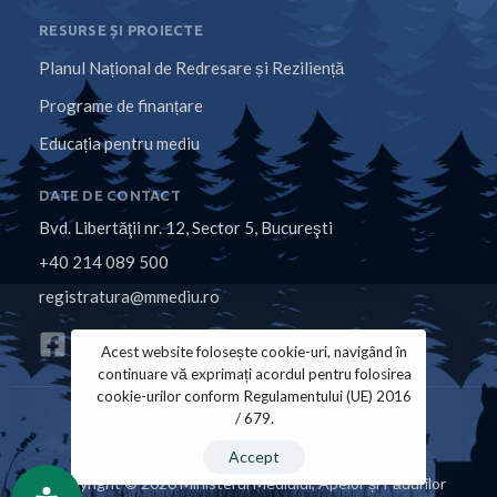
RESURSE ȘI PROIECTE
Planul Național de Redresare și Reziliență
Programe de finanțare
Educația pentru mediu
DATE DE CONTACT
Bvd. Libertăţii nr. 12, Sector 5, Bucureşti
+40 214 089 500
registratura@mmediu.ro
Acest website folosește cookie-uri, navigând în
continuare vă exprimați acordul pentru folosirea
cookie-urilor conform Regulamentului (UE) 2016
/ 679.
Politica de Cookies
Politica de Confidențialitate
Accept
Copyright © 2026 Ministerul Mediului, Apelor și Pădurilor