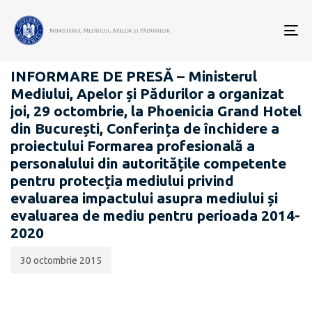
Data
CATEGORIA:
publicării:
To
COMUNICATE DE PRESĂ
nav
INFORMARE DE PRESĂ – Ministerul
Mediului, Apelor și Pădurilor a organizat
joi, 29 octombrie, la Phoenicia Grand Hotel
din București, Conferința de închidere a
proiectului Formarea profesională a
personalului din autoritățile competente
pentru protecția mediului privind
evaluarea impactului asupra mediului și
evaluarea de mediu pentru perioada 2014-
2020
30 octombrie 2015