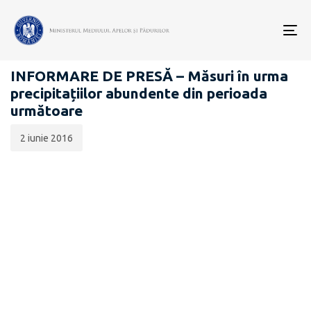
Data
CATEGORIA:
publicării:
To
COMUNICATE DE PRESĂ
nav
INFORMARE DE PRESĂ – Măsuri în urma
precipitațiilor abundente din perioada
următoare
2 iunie 2016