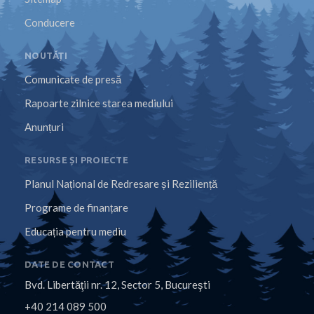
Conducere
NOUTĂȚI
Comunicate de presă
Rapoarte zilnice starea mediului
Anunțuri
RESURSE ȘI PROIECTE
Planul Național de Redresare și Reziliență
Programe de finanțare
Educația pentru mediu
DATE DE CONTACT
Bvd. Libertăţii nr. 12, Sector 5, Bucureşti
+40 214 089 500