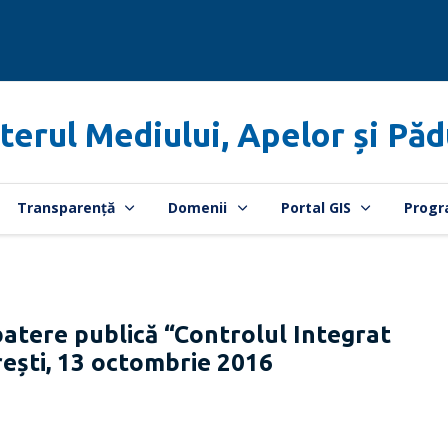
terul Mediului, Apelor și Păd
Transparență
Domenii
Portal GIS
Progr
ere publică “Controlul Integrat
rești, 13 octombrie 2016