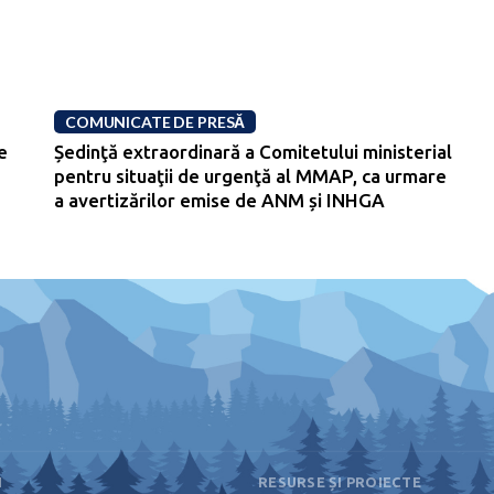
COMUNICATE DE PRESĂ
e
Ședinţă extraordinară a Comitetului ministerial
pentru situaţii de urgenţă al MMAP, ca urmare
a avertizărilor emise de ANM și INHGA
I
RESURSE ȘI PROIECTE