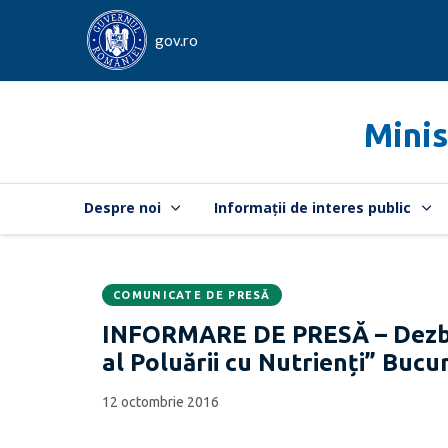
gov.ro
Minis
Despre noi
Informații de interes public
COMUNICATE DE PRESĂ
Data
CATEGORIA:
INFORMARE DE PRESĂ – Dezbat
publicării:
al Poluării cu Nutrienți” Bucu
12 octombrie 2016