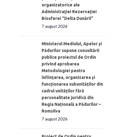
organizatorice ale
Administraţiei Rezervaţiei
Biosferei “Delta Dunării”
7 august 2026
Ministerul Mediului, Apelor și
Pădurilor supune consultării
publice proiectul de Ordin
privind aprobarea
Metodologiei pentru
înființarea, organizarea și
funcționarea subunităților din
cadrul unităților fără
personalitate juridică din
Regia Națională a Pădurilor –
Romsilva
7 august 2026
Proiect de Ordin pentru