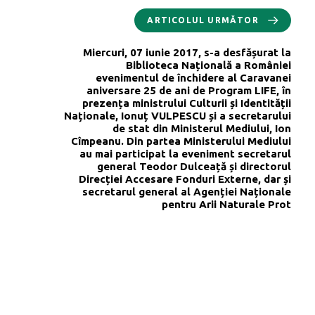
ARTICOLUL URMĂTOR
Miercuri, 07 iunie 2017, s-a desfășurat la
Biblioteca Națională a României
evenimentul de închidere al Caravanei
aniversare 25 de ani de Program LIFE, în
prezența ministrului Culturii și Identității
Naționale, Ionuț VULPESCU și a secretarului
de stat din Ministerul Mediului, Ion
Cîmpeanu. Din partea Ministerului Mediului
au mai participat la eveniment secretarul
general Teodor Dulceață și directorul
Direcției Accesare Fonduri Externe, dar și
secretarul general al Agenției Naționale
pentru Arii Naturale Prot