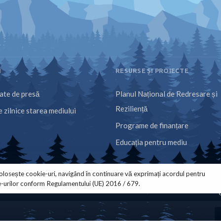
I
RESURSE ȘI PROIECTE
te de presă
Planul Național de Redresare și
Reziliență
 zilnice starea mediului
Programe de finanțare
Educația pentru mediu
olosește cookie-uri, navigând în continuare vă exprimați acordul pentru
e-urilor conform Regulamentului (UE) 2016 / 679.