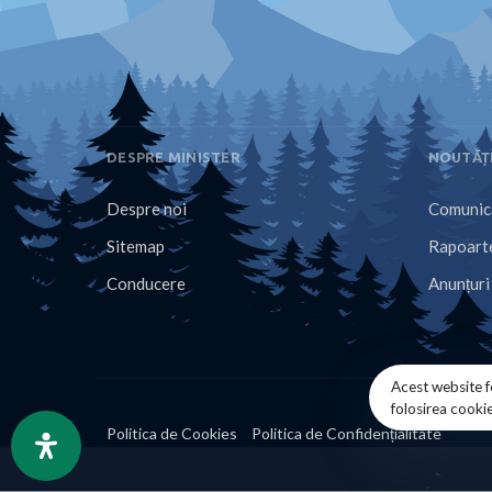
DESPRE MINISTER
NOUTĂȚ
Despre noi
Comunica
Sitemap
Rapoarte
Conducere
Anunțuri
Acest website f
folosirea cooki
Politica de Cookies
Politica de Confidențialitate