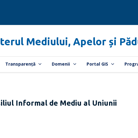
terul Mediului, Apelor și Păd
Transparență
Domenii
Portal GIS
Progr
ul Informal de Mediu al Uniunii