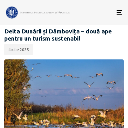
Data
CATEGORIA:
publicării:
To
COMUNICATE DE PRESĂ
nav
Delta Dunării și Dâmbovița – două ape
pentru un turism sustenabil
4 iulie 2025