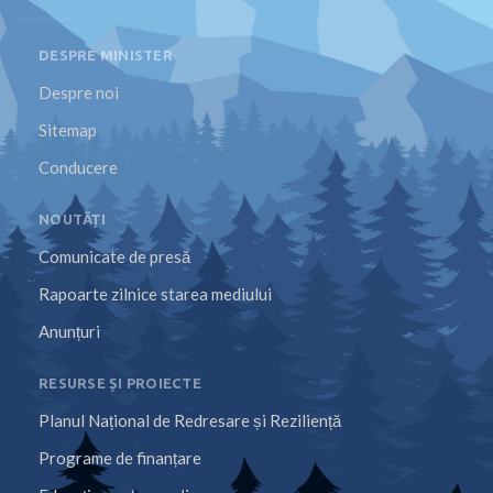
DESPRE MINISTER
Despre noi
Sitemap
Conducere
NOUTĂȚI
Comunicate de presă
Rapoarte zilnice starea mediului
Anunțuri
RESURSE ȘI PROIECTE
Planul Național de Redresare și Reziliență
Programe de finanțare