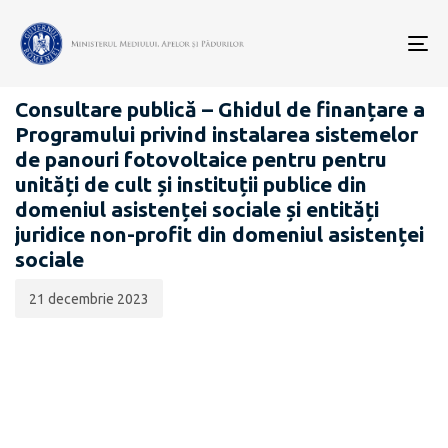
Data
CATEGORIA:
publicării:
To
COMUNICATE DE PRESĂ
nav
Consultare publică – Ghidul de finanțare a
Programului privind instalarea sistemelor
de panouri fotovoltaice pentru pentru
unități de cult și instituții publice din
domeniul asistenței sociale și entități
juridice non-profit din domeniul asistenței
sociale
21 decembrie 2023