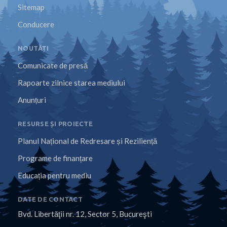
Sitemap
Conducere
NOUTĂȚI
Comunicate de presă
Rapoarte zilnice starea mediului
Anunțuri
RESURSE ȘI PROIECTE
Planul Național de Redresare și Reziliență
Programe de finanțare
Educația pentru mediu
DATE DE CONTACT
Bvd. Libertăţii nr. 12, Sector 5, Bucureşti