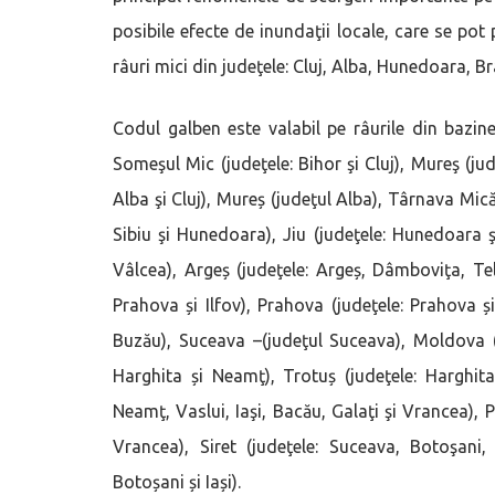
posibile efecte de inundaţii locale, care se pot
râuri mici din judeţele: Cluj, Alba, Hunedoara, 
Codul galben este valabil pe râurile din bazin
Someşul Mic (judeţele: Bihor şi Cluj), Mureş (jud
Alba şi Cluj), Mureș (judeţul Alba), Târnava Mică
Sibiu şi Hunedoara), Jiu (judeţele: Hunedoara şi
Vâlcea), Argeș (judeţele: Argeș, Dâmboviţa, Tel
Prahova și Ilfov), Prahova (judeţele: Prahova ș
Buzău), Suceava –(judeţul Suceava), Moldova (j
Harghita și Neamţ), Trotuș (judeţele: Harghit
Neamţ, Vaslui, Iaşi, Bacău, Galaţi şi Vrancea), 
Vrancea), Siret (judeţele: Suceava, Botoşani, 
Botoșani și Iași).