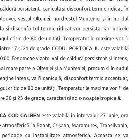
 căldură persistent, caniculă și disconfort termic ridicat. În
dovei, vestul Olteniei, nord-estul Munteniei și în nordul
a și disconfortul termic ridicat vor persista, iar indicele
gul critic de 80 de unități. Temperaturile maxime vor fi
me între 17 și 21 de grade. CODUL PORTOCALIU este valabilă
10:00. Fenomene vizate: val de căldură persistent și intens,
ai mare parte a Olteniei și a Munteniei, precum și în sudul
nține intens, va fi caniculă, disconfort termic accentuat,
ul critic de 80 de unități. Temperaturile maxime vor fi de
re 20 și 23 de grade, caracterizând o noapte tropicală.
ICĂ COD GALBEN
este valabilă în intervalul: 27 iunie, ora
ate atmosferică. În Banat, Crișana, Maramureș, Transilvania,
 perioade cu instabilitate atmosferică. Aceasta se va