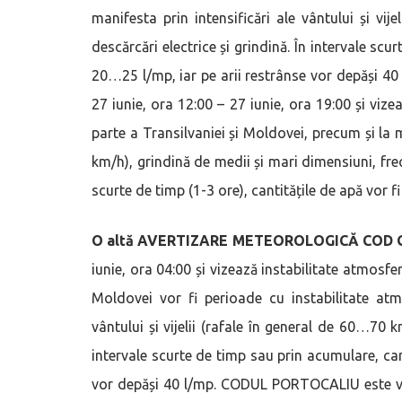
manifesta prin intensificări ale vântului și vij
descărcări electrice și grindină. În intervale scu
20…25 l/mp, iar pe arii restrânse vor depăși 4
27 iunie, ora 12:00 – 27 iunie, ora 19:00 și viz
parte a Transilvaniei și Moldovei, precum și la m
km/h), grindină de medii și mari dimensiuni, frecv
scurte de timp (1-3 ore), cantitățile de apă vor f
O altă AVERTIZARE METEOROLOGICĂ COD
iunie, ora 04:00 și vizează instabilitate atmosfe
Moldovei vor fi perioade cu instabilitate atm
vântului și vijelii (rafale în general de 60…70 km
intervale scurte de timp sau prin acumulare, can
vor depăși 40 l/mp. CODUL PORTOCALIU este vala