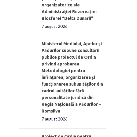
organizatorice ale
Administraţiei Rezervaţiei
Biosferei “Delta Dunării”
7 august 2026
Ministerul Mediului, Apelor și
Pădurilor supune consultării
publice proiectul de Ordin
privind aprobarea
Metodologiei pentru
înființarea, organizarea și
funcționarea subunităților din
cadrul unităților fără
personalitate juridică din
Regia Națională a Pădurilor –
Romsilva
7 august 2026
Proiect de Ordin pentru