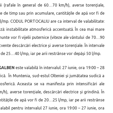
elii (rafale în general de 60…70 km/h), averse torențiale,
rte de timp sau prin acumulare, cantitățile de apă vor fi de
0 l/mp. CODUL PORTOCALIU are ca interval de valabilitate:
ează: instabilitate atmosferică accentuată. În cea mai mare
unte vor fi vijelii puternice (viteze ale vântului de 70…90
ente descărcări electrice și averse torențiale. În intervale
i de 25…40 l/mp, iar pe arii restrânse vor depăși 50 l/mp.
 GALBEN
este valabilă în intervalul: 27 iunie, ora 19:00 – 28
rică. În Muntenia, sud-estul Olteniei și jumătatea sudică a
osferică. Aceasta se va manifesta prin intensificări ale
/h), averse torențiale, descărcări electrice și grindină. În
titățile de apă vor fi de 20…25 l/mp, iar pe arii restrânse
bil pentru intervalul 27 iunie, ora 19:00 – 27 iunie, ora