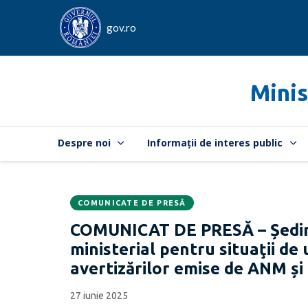
gov.ro
Minis
Despre noi
Informații de interes public
COMUNICATE DE PRESĂ
Data
CATEGORIA:
COMUNICAT DE PRESĂ – Ședinţ
publicării:
ministerial pentru situaţii d
avertizărilor emise de ANM ș
27 iunie 2025