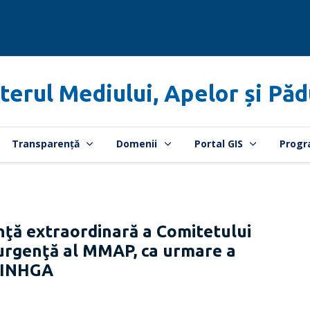
terul Mediului, Apelor și Păd
Transparență
Domenii
Portal GIS
Progr
ă extraordinară a Comitetului
e urgenţă al MMAP, ca urmare a
i INHGA