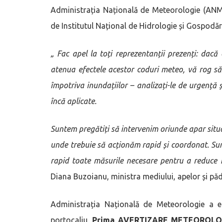
Administrația Națională de Meteorologie (ANM)
de Institutul Național de Hidrologie și Gospodăr
„
Fac apel la toți reprezentanții prezenți: dac
atenua efectele acestor coduri meteo, vă rog să
împotriva inundațiilor – analizați-le de urgență 
încă aplicate.
Suntem pregătiți să intervenim oriunde apar situaț
unde trebuie să acționăm rapid și coordonat. Sunte
rapid toate măsurile necesare pentru a reduce
Diana Buzoianu, ministra mediului, apelor și păd
Administrația Națională de Meteorologie a e
portocaliu.
Prima AVERTIZARE METEOROLO