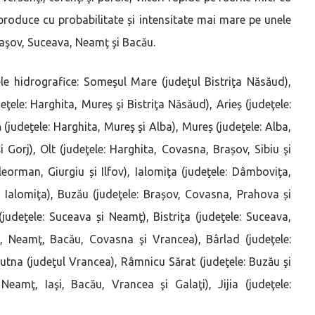
 produce cu probabilitate și intensitate mai mare pe unele
Braşov, Suceava, Neamţ şi Bacău.
ele hidrografice: Someşul Mare (judeţul Bistriţa Năsăud),
eţele: Harghita, Mureş şi Bistriţa Năsăud), Arieș (judeţele:
 (judeţele: Harghita, Mureş şi Alba), Mureș (judeţele: Alba,
 Gorj), Olt (judeţele: Harghita, Covasna, Brașov, Sibiu şi
eorman, Giurgiu și Ilfov), Ialomiţa (judeţele: Dâmboviţa,
i Ialomiţa), Buzău (judeţele: Brașov, Covasna, Prahova și
udeţele: Suceava și Neamţ), Bistriţa (judeţele: Suceava,
a, Neamţ, Bacău, Covasna şi Vrancea), Bârlad (judeţele:
Putna (judeţul Vrancea), Râmnicu Sărat (judeţele: Buzău şi
Neamţ, Iaşi, Bacău, Vrancea şi Galaţi), Jijia (judeţele: