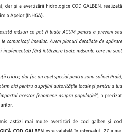
, dar și a avertizării hidrologice COD GALBEN, realizată
ire a Apelor (INHGA).
ă există măsuri ce pot fi luate ACUM pentru a preveni sau
 le comunicați imediat. Avem planuri detaliate de apărare
și implementați fără întârziere toate măsurile care nu sunt
ii critice, dar fac un apel special pentru zona salinei Praid,
m aici pentru a sprijini autoritățile locale și pentru a lua
 impactul acestor fenomene asupra populației
”,
a precizat
urilor.
mis astăzi mai multe avertizări de cod galben și cod
GICĂ COD GALBEN
este valabilă în intervalul 27 iunie,