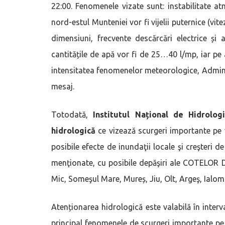
22:00. Fenomenele vizate sunt: instabilitate a
nord-estul Munteniei vor fi vijelii puternice (vi
dimensiuni, frecvente descărcări electrice și 
cantitățile de apă vor fi de 25…40 l/mp, iar pe a
intensitatea fenomenelor meteorologice, Admini
mesaj.
Totodată,
Institutul Național de Hidrolo
hidrologică
ce vizează scurgeri importante pe ve
posibile efecte de inundaţii locale şi creşteri de
menţionate, cu posibile depăşiri ale COTELOR 
Mic, Someşul Mare, Mureș, Jiu, Olt, Argeş, Ialomiţa
Atenționarea hidrologică este valabilă în interva
principal fenomenele de scurgeri importante pe ve