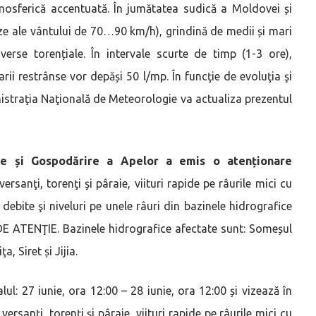
tmosferică accentuată. În jumătatea sudică a Moldovei și
teze ale vântului de 70…90 km/h), grindină de medii și mari
averse torențiale. În intervale scurte de timp (1-3 ore),
rii restrânse vor depăși 50 l/mp. În funcţie de evoluţia şi
straţia Naţională de Meteorologie va actualiza prezentul
gie și Gospodărire a Apelor a emis o atenționare
rsanţi, torenţi şi pâraie, viituri rapide pe râurile mici cu
 debite şi niveluri pe unele râuri din bazinele hidrografice
DE ATENŢIE. Bazinele hidrografice afectate sunt: Someșul
, Siret și Jijia.
lul: 27 iunie, ora 12:00 – 28 iunie, ora 12:00 și vizează în
rsanţi, torenţi şi pâraie, viituri rapide pe râurile mici cu