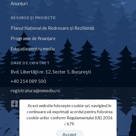
Anunțuri
RESURSE ȘI PROIECTE
Planul Național de Redresare și Reziliență
Programe de finanțare
Educația pentru mediu
DATE DE CONTACT
Bvd. Libertăţii nr. 12, Sector 5, Bucureşti
+40 214 089 500
registratura@mmediu.ro
Acest website folosește cookie-uri, navigând în
continuare vă exprimați acordul pentru folosirea
cookie-urilor conform Regulamentului (UE) 2016
/ 679.
Politica de Cookies
Politica de Confidențialitate
Accept