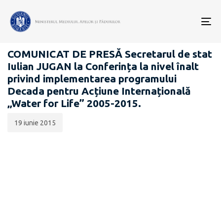
Data
CATEGORIA:
publicării:
To
COMUNICATE DE PRESĂ
nav
COMUNICAT DE PRESĂ Secretarul de stat
Iulian JUGAN la Conferința la nivel înalt
privind implementarea programului
Decada pentru Acțiune Internațională
„Water for Life” 2005-2015.
19 iunie 2015