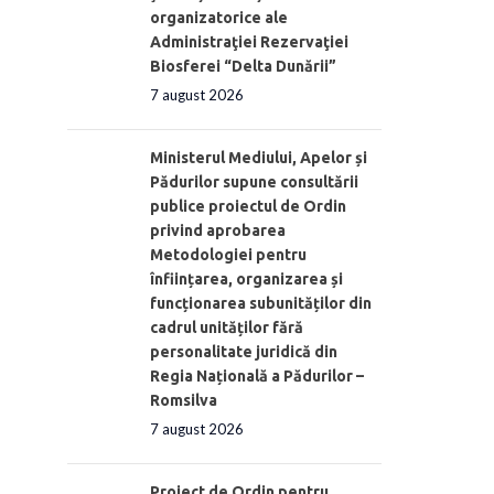
organizatorice ale
Administraţiei Rezervaţiei
Biosferei “Delta Dunării”
7 august 2026
Ministerul Mediului, Apelor și
Pădurilor supune consultării
publice proiectul de Ordin
privind aprobarea
Metodologiei pentru
înființarea, organizarea și
funcționarea subunităților din
cadrul unităților fără
personalitate juridică din
Regia Națională a Pădurilor –
Romsilva
7 august 2026
Proiect de Ordin pentru