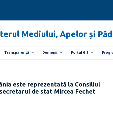
terul Mediului, Apelor și Păd
Transparență
Domenii
Portal GIS
Progr
a este reprezentată la Consiliul
secretarul de stat Mircea Fechet