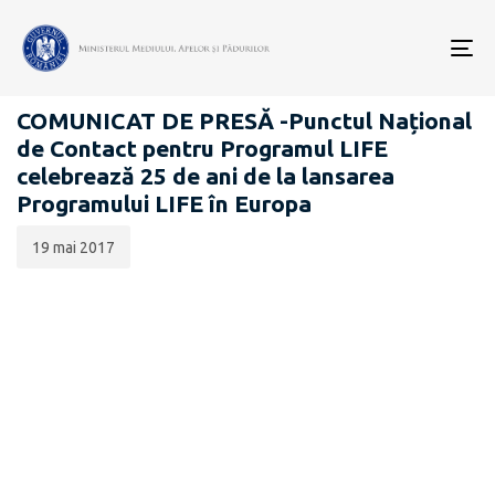
Data
CATEGORIA:
publicării:
To
COMUNICATE DE PRESĂ
nav
COMUNICAT DE PRESĂ -Punctul Național
de Contact pentru Programul LIFE
celebrează 25 de ani de la lansarea
Programului LIFE în Europa
19 mai 2017