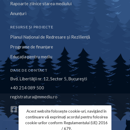
Rapoarte zilnice starea mediului
Anunțuri
RESURSE ȘI PROIECTE
Planul Național de Redresare și Reziliență
Programe de finanțare
Educația pentru mediu
DATE DE CONTACT
Bvd. Libertăţii nr. 12, Sector 5, Bucureşti
+40 214 089 500
registratura@mmediu.ro
Acest website folosește cookie-uri, navigând în
continuare vă exprimați acordul pentru folosirea
cookie-urilor conform Regulamentului (UE) 2016
/ 679.