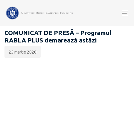
Data
CATEGORIA:
publicării:
To
COMUNICATE DE PRESĂ
nav
COMUNICAT DE PRESĂ – Programul
RABLA PLUS demarează astăzi
25 martie 2020