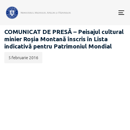
Data
CATEGORIA:
publicării:
To
COMUNICATE DE PRESĂ
nav
COMUNICAT DE PRESĂ – Peisajul cultural
minier Roșia Montană înscris în Lista
indicativă pentru Patrimoniul Mondial
5 februarie 2016