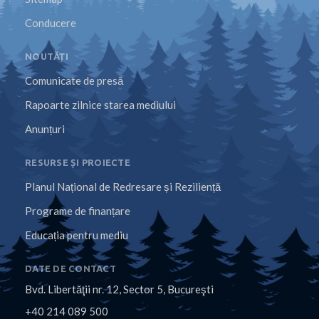
Conducere
NOUTĂȚI
Comunicate de presă
Rapoarte zilnice starea mediului
Anunțuri
RESURSE ȘI PROIECTE
Planul Național de Redresare și Reziliență
Programe de finanțare
Educația pentru mediu
DATE DE CONTACT
Bvd. Libertăţii nr. 12, Sector 5, Bucureşti
+40 214 089 500