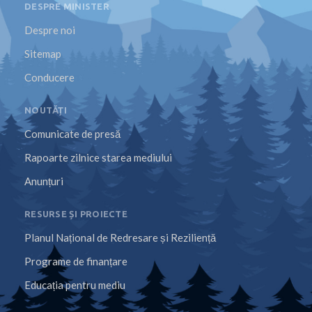
DESPRE MINISTER
Despre noi
Sitemap
Conducere
NOUTĂȚI
Comunicate de presă
Rapoarte zilnice starea mediului
Anunțuri
RESURSE ȘI PROIECTE
Planul Național de Redresare și Reziliență
Programe de finanțare
Educația pentru mediu