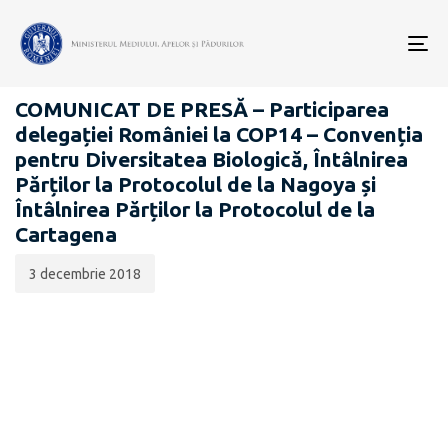
Data
CATEGORIA:
publicării:
To
COMUNICATE DE PRESĂ
nav
COMUNICAT DE PRESĂ – Participarea
delegației României la COP14 – Convenția
pentru Diversitatea Biologică, Întâlnirea
Părților la Protocolul de la Nagoya și
Întâlnirea Părților la Protocolul de la
Cartagena
3 decembrie 2018