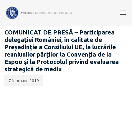
Data
CATEGORIA:
publicării:
To
COMUNICATE DE PRESĂ
nav
COMUNICAT DE PRESĂ – Participarea
delegației României, în calitate de
Președinție a Consiliului UE, la lucrările
reuniunilor părților la Convenția de la
Espoo și la Protocolul privind evaluarea
strategică de mediu
7 februarie 2019