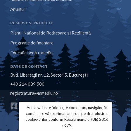
Anunțuri
RESURSE ȘI PROIECTE
Planul Național de Redresare și Reziliență
Programe de finanțare
Educația pentru mediu
DATE DE CONTACT
Bvd. Libertăţii nr. 12, Sector 5, Bucureşti
+40 214 089 500
registratura@mmediu.ro
Acest website folosește cookie-uri, navigând în
continuare vă exprimați acordul pentru folosirea
cookie-urilor conform Regulamentului (UE) 2016
/ 679.
Politica de Cookies
Politica de Confidențialitate