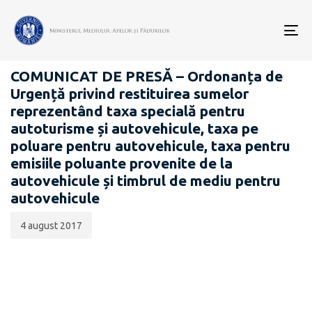
Data
CATEGORIA:
publicării:
To
COMUNICATE DE PRESĂ
nav
COMUNICAT DE PRESĂ – Ordonanța de
Urgență privind restituirea sumelor
reprezentând taxa specială pentru
autoturisme și autovehicule, taxa pe
poluare pentru autovehicule, taxa pentru
emisiile poluante provenite de la
autovehicule și timbrul de mediu pentru
autovehicule
4 august 2017