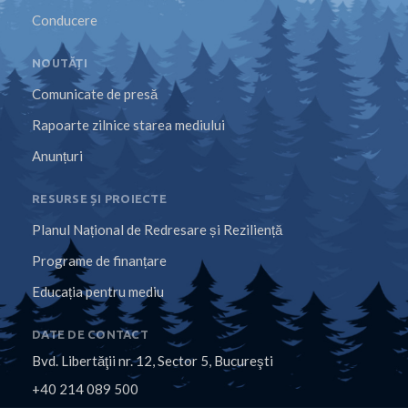
Conducere
NOUTĂȚI
Comunicate de presă
Rapoarte zilnice starea mediului
Anunțuri
RESURSE ȘI PROIECTE
Planul Național de Redresare și Reziliență
Programe de finanțare
Educația pentru mediu
DATE DE CONTACT
Bvd. Libertăţii nr. 12, Sector 5, Bucureşti
+40 214 089 500