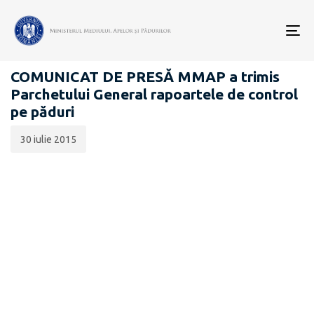
Data
CATEGORIA:
publicării:
To
COMUNICATE DE PRESĂ
nav
COMUNICAT DE PRESĂ MMAP a trimis
Parchetului General rapoartele de control
pe păduri
30 iulie 2015