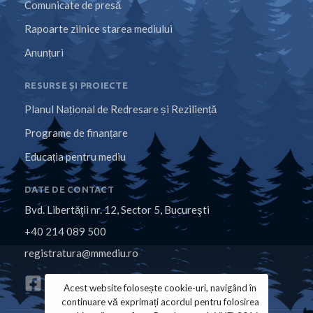
Comunicate de presă
Rapoarte zilnice starea mediului
Anunțuri
RESURSE ȘI PROIECTE
Planul Național de Redresare și Reziliență
Programe de finanțare
Educația pentru mediu
DATE DE CONTACT
Bvd. Libertăţii nr. 12, Sector 5, Bucureşti
+40 214 089 500
registratura@mmediu.ro
Acest website folosește cookie-uri, navigând în
continuare vă exprimați acordul pentru folosirea