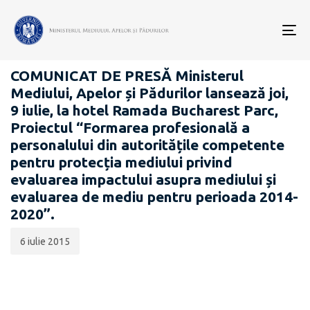
Data
CATEGORIA:
publicării:
To
COMUNICATE DE PRESĂ
nav
COMUNICAT DE PRESĂ Ministerul
Mediului, Apelor și Pădurilor lansează joi,
9 iulie, la hotel Ramada Bucharest Parc,
Proiectul “Formarea profesională a
personalului din autoritățile competente
pentru protecția mediului privind
evaluarea impactului asupra mediului și
evaluarea de mediu pentru perioada 2014-
2020”.
6 iulie 2015