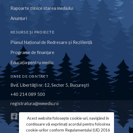
Rapoarte zilnice starea mediului
Anunțuri
RESURSE ȘI PROIECTE
Planul Național de Redresare și Reziliență
Programe de finanțare
Educația pentru mediu
DATE DE CONTACT
Bvd. Libertăţii nr. 12, Sector 5, Bucureşti
+40 214 089 500
registratura@mmediu.ro
Acest website folosește cookie-uri, navigând în
continuare vă exprimați acordul pentru folosirea
cookie-urilor conform Regulamentului (UE) 2016