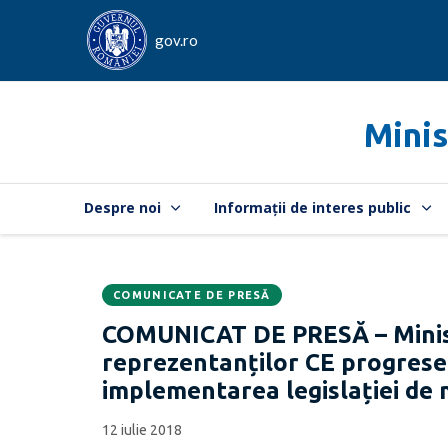
gov.ro
Minis
Despre noi
Informații de interes public
COMUNICATE DE PRESĂ
Data
CATEGORIA:
COMUNICAT DE PRESĂ – Minist
publicării:
reprezentanților CE progresel
implementarea legislației de
12 iulie 2018