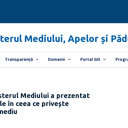
terul Mediului, Apelor și Păd
Transparență
Domenii
Portal GIS
Progr
erul Mediului a prezentat
e în ceea ce privește
 mediu