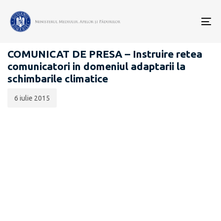
Data
CATEGORIA:
publicării:
To
COMUNICATE DE PRESĂ
nav
COMUNICAT DE PRESA – Instruire retea
comunicatori in domeniul adaptarii la
schimbarile climatice
6 iulie 2015