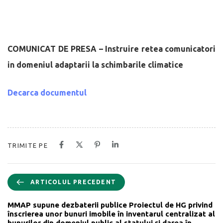
COMUNICAT DE PRESA – Instruire retea comunicatori
in domeniul adaptarii la schimbarile climatice
Decarca documentul
TRIMITE PE
ARTICOLUL PRECEDENT
MMAP supune dezbaterii publice Proiectul de HG privind
înscrierea unor bunuri imobile în inventarul centralizat al
bunurilor din domeniul public al statului şi darea în