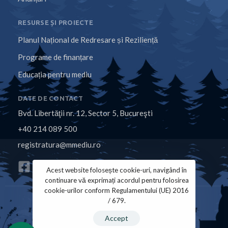
RESURSE ȘI PROIECTE
Planul Național de Redresare și Reziliență
Programe de finanțare
Educația pentru mediu
DATE DE CONTACT
Bvd. Libertăţii nr. 12, Sector 5, Bucureşti
+40 214 089 500
registratura@mmediu.ro
Acest website folosește cookie-uri, navigând în
continuare vă exprimați acordul pentru folosirea
cookie-urilor conform Regulamentului (UE) 2016
/ 679.
Politica de Cookies
Politica de Confidențialitate
Accept