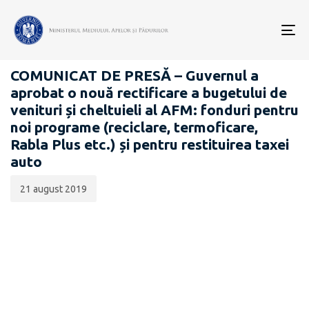
Data
CATEGORIA:
publicării:
To
COMUNICATE DE PRESĂ
nav
COMUNICAT DE PRESĂ – Guvernul a
aprobat o nouă rectificare a bugetului de
venituri și cheltuieli al AFM: fonduri pentru
noi programe (reciclare, termoficare,
Rabla Plus etc.) și pentru restituirea taxei
auto
21 august 2019