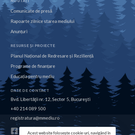
NOUTĂȚI
Comunicate de presă
Rapoarte zilnice starea mediului
Anunțuri
RESURSE ȘI PROIECTE
Planul Național de Redresare și Reziliență
Programe de finanțare
Educația pentru mediu
DATE DE CONTACT
Bvd. Libertăţii nr. 12, Sector 5, Bucureşti
+40 214 089 500
registratura@mmediu.ro
Acest website folosește cookie-uri, navigând în