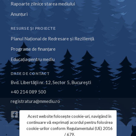
Rapoarte zilnice starea mediului
Anunțuri
RESURSE ȘI PROIECTE
Planul Național de Redresare și Reziliență
Programe de finanțare
Educația pentru mediu
DATE DE CONTACT
Bvd. Libertăţii nr. 12, Sector 5, Bucureşti
+40 214 089 500
registratura@mmediu.ro
Acest website folosește cookie-uri, navigând în
continuare vă exprimați acordul pentru folosirea
cookie-urilor conform Regulamentului (UE) 2016
/ 679.