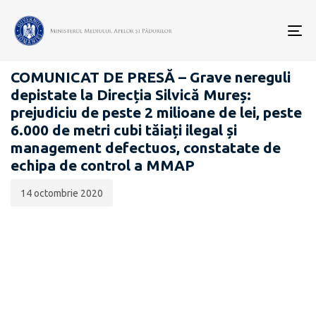
Data
CATEGORIA:
publicării:
To
COMUNICATE DE PRESĂ
nav
COMUNICAT DE PRESĂ – Grave nereguli
depistate la Direcția Silvică Mureș:
prejudiciu de peste 2 milioane de lei, peste
6.000 de metri cubi tăiați ilegal și
management defectuos, constatate de
echipa de control a MMAP
14 octombrie 2020