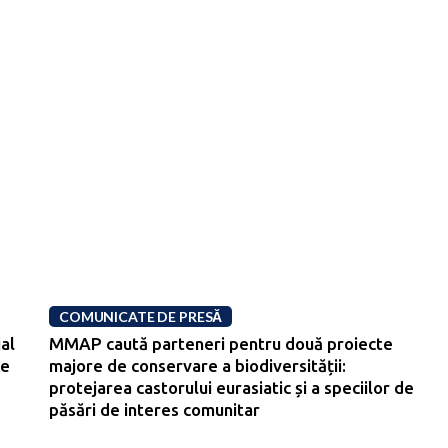
COMUNICATE DE PRESĂ
al
MMAP caută parteneri pentru două proiecte
re
majore de conservare a biodiversității:
protejarea castorului eurasiatic și a speciilor de
păsări de interes comunitar