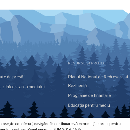
I
RESURSE ȘI PROIECTE
te de presă
Planul Național de Redresare și
Reziliență
 zilnice starea mediului
Programe de finanțare
Educația pentru mediu
olosește cookie-uri, navigând în continuare vă exprimați acordul pentru
e-urilor conform Regulamentului (UE) 2016 / 679.