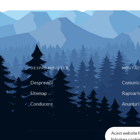
DESPRE MINISTER
NOUTĂȚ
Despre noi
Comunica
Sitemap
Rapoarte
Conducere
Anunțuri
Acest website f
folosirea cooki