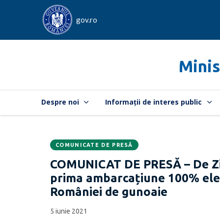
gov.ro
Minis
Despre noi
Informații de interes public
COMUNICATE DE PRESĂ
Data
CATEGORIA:
COMUNICAT DE PRESĂ – De Ziua
publicării:
prima ambarcațiune 100% elec
României de gunoaie
5 iunie 2021