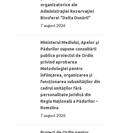
organizatorice ale
Administraţiei Rezervaţiei
Biosferei “Delta Dunării”
7 august 2026
Ministerul Mediului, Apelor și
Pădurilor supune consultării
publice proiectul de Ordin
privind aprobarea
Metodologiei pentru
înființarea, organizarea și
funcționarea subunităților din
cadrul unităților fără
personalitate juridică din
Regia Națională a Pădurilor –
Romsilva
7 august 2026
Proiect de Ordin pentru