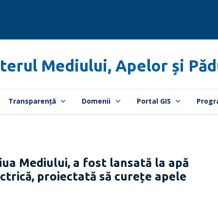
terul Mediului, Apelor și Păd
Transparență
Domenii
Portal GIS
Progr
 Mediului, a fost lansată la apă
trică, proiectată să curețe apele