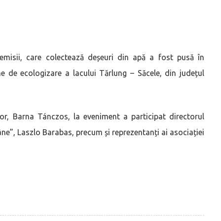
misii, care colectează deșeuri din apă a fost pusă în
ne de ecologizare a lacului Tărlung – Săcele, din județul
ilor, Barna Tánczos, la eveniment a participat directorul
ne”, Laszlo Barabas, precum și reprezentanți ai asociației