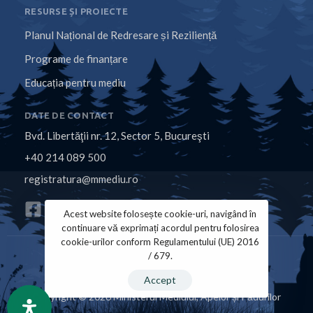
RESURSE ȘI PROIECTE
Planul Național de Redresare și Reziliență
Programe de finanțare
Educația pentru mediu
DATE DE CONTACT
Bvd. Libertăţii nr. 12, Sector 5, Bucureşti
+40 214 089 500
registratura@mmediu.ro
Acest website folosește cookie-uri, navigând în
continuare vă exprimați acordul pentru folosirea
cookie-urilor conform Regulamentului (UE) 2016
/ 679.
Politica de Cookies
Politica de Confidențialitate
Accept
Copyright © 2026 Ministerul Mediului, Apelor și Pădurilor