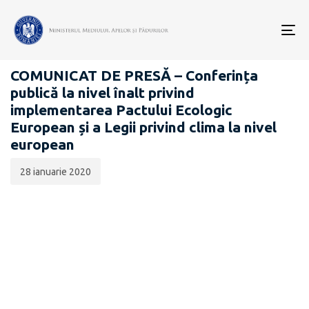
Data
CATEGORIA:
publicării:
To
COMUNICATE DE PRESĂ
nav
COMUNICAT DE PRESĂ – Conferința
publică la nivel înalt privind
implementarea Pactului Ecologic
European și a Legii privind clima la nivel
european
28 ianuarie 2020