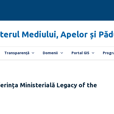
terul Mediului, Apelor și Păd
Transparență
Domenii
Portal GIS
Progr
ința Ministerială Legacy of the