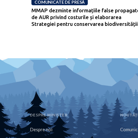
COMUNICATE DE PRESĂ
MMAP dezminte informațiile false propagat
de AUR privind costurile și elaborarea
Strategiei pentru conservarea biodiversității
DESPRE MINISTER
NOUTĂȚ
Despre noi
Comunica