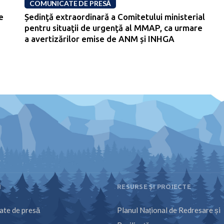
COMUNICATE DE PRESĂ
e
Ședinţă extraordinară a Comitetului ministerial
pentru situaţii de urgenţă al MMAP, ca urmare
a avertizărilor emise de ANM și INHGA
I
RESURSE ȘI PROIECTE
te de presă
Planul Național de Redresare și