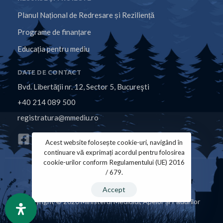
Planul Național de Redresare și Reziliență
Programe de finanțare
Educația pentru mediu
DATE DE CONTACT
Bvd. Libertăţii nr. 12, Sector 5, Bucureşti
+40 214 089 500
registratura@mmediu.ro
Acest website folosește cookie-uri, navigând în
continuare vă exprimați acordul pentru folosirea
cookie-urilor conform Regulamentului (UE) 2016
/ 679.
Politica de Cookies
Politica de Confidențialitate
Accept
Copyright © 2026 Ministerul Mediului, Apelor și Pădurilor