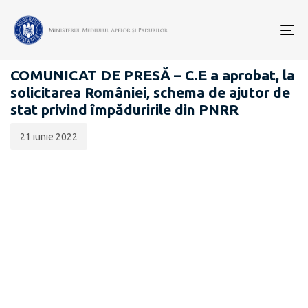
Data
CATEGORIA:
publicării:
To
COMUNICATE DE PRESĂ
nav
COMUNICAT DE PRESĂ – C.E a aprobat, la
solicitarea României, schema de ajutor de
stat privind împăduririle din PNRR
21 iunie 2022