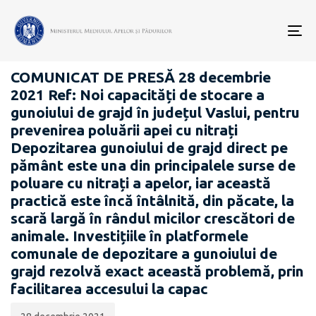
Data
CATEGORIA:
publicării:
To
COMUNICATE DE PRESĂ
nav
COMUNICAT DE PRESĂ 28 decembrie
2021 Ref: Noi capacități de stocare a
gunoiului de grajd în județul Vaslui, pentru
prevenirea poluării apei cu nitrați
Depozitarea gunoiului de grajd direct pe
pământ este una din principalele surse de
poluare cu nitrați a apelor, iar această
practică este încă întâlnită, din păcate, la
scară largă în rândul micilor crescători de
animale. Investițiile în platformele
comunale de depozitare a gunoiului de
grajd rezolvă exact această problemă, prin
facilitarea accesului la capac