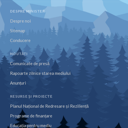
DESPRE MINISTER
Despre noi
Sitemap
Conducere
NOUTĂȚI
Comunicate de presă
Rapoarte zilnice starea mediului
Anunțuri
RESURSE ȘI PROIECTE
Planul Național de Redresare și Reziliență
Programe de finanțare
Educația pentru mediu