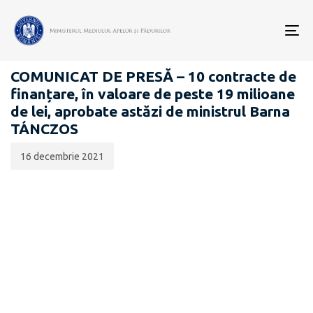
Data
CATEGORIA:
publicării:
To
COMUNICATE DE PRESĂ
nav
COMUNICAT DE PRESĂ – 10 contracte de
finanțare, în valoare de peste 19 milioane
de lei, aprobate astăzi de ministrul Barna
TÁNCZOS
16 decembrie 2021