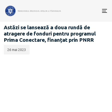
Data
CATEGORIA:
publicării:
To
COMUNICATE DE PRESĂ
nav
Astăzi se lansează a doua rundă de
atragere de fonduri pentru programul
Prima Conectare, finanțat prin PNRR
26 mai 2023