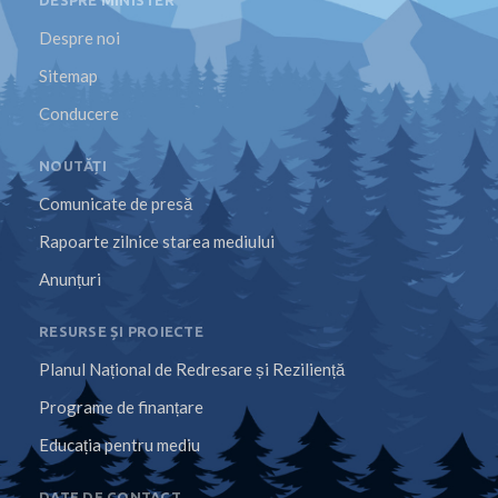
DESPRE MINISTER
Despre noi
Sitemap
Conducere
NOUTĂȚI
Comunicate de presă
Rapoarte zilnice starea mediului
Anunțuri
RESURSE ȘI PROIECTE
Planul Național de Redresare și Reziliență
Programe de finanțare
Educația pentru mediu
DATE DE CONTACT