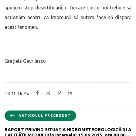
spunem stop deșertificării, ci fiecare dintre noi trebuie să
acționăm pentru ca împreună să putem face să dispară
acest fenomen.
Grațiela Gavrilescu
TRIMITE PE
ARTICOLUL PRECEDENT
RAPORT PRIVIND SITUAŢIA HIDROMETEOROLOGICĂ ŞI A
CALITĂŢII MEDIULUI în intervalul 15.06.2015, ora 08.00 –