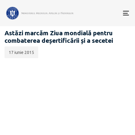
Data
CATEGORIA:
publicării:
To
COMUNICATE DE PRESĂ
nav
Astăzi marcăm Ziua mondială pentru
combaterea deșertificării și a secetei
17 iunie 2015