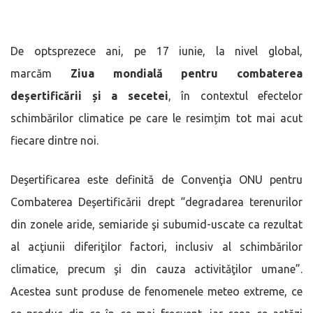
De optsprezece ani, pe 17 iunie, la nivel global,
marcăm
Ziua mondială pentru combaterea
deșertificării și a secetei
, în contextul efectelor
schimbărilor climatice pe care le resimțim tot mai acut
fiecare dintre noi.
Deşertificarea este definitǎ de Convenţia ONU pentru
Combaterea Deşertificǎrii drept “degradarea terenurilor
din zonele aride, semiaride şi subumid-uscate ca rezultat
al acţiunii diferiţilor factori, inclusiv al schimbǎrilor
climatice, precum şi din cauza activitǎţilor umane”.
Acestea sunt produse de fenomenele meteo extreme, ce