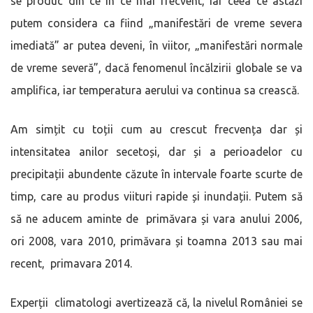
se produc din ce în ce mai frecvent, iar ceea ce astăzi
putem considera ca fiind „manifestări de vreme severa
imediată” ar putea deveni, în viitor, „manifestări normale
de vreme severă”, dacă fenomenul încălzirii globale se va
amplifica, iar temperatura aerului va continua sa crească.
Am simțit cu toții cum au crescut frecvența dar și
intensitatea anilor secetoși, dar și a perioadelor cu
precipitații abundente căzute în intervale foarte scurte de
timp, care au produs viituri rapide și inundații. Putem să
să ne aducem aminte de primăvara și vara anului 2006,
ori 2008, vara 2010, primăvara și toamna 2013 sau mai
recent, primavara 2014.
Experții climatologi avertizează că, la nivelul României se