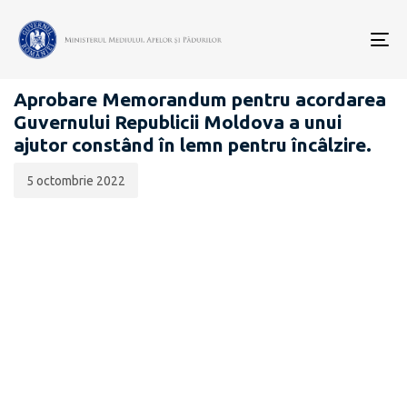
Data
CATEGORIA:
publicării:
To
COMUNICATE DE PRESĂ
nav
Aprobare Memorandum pentru acordarea
Guvernului Republicii Moldova a unui
ajutor constând în lemn pentru încâlzire.
5 octombrie 2022