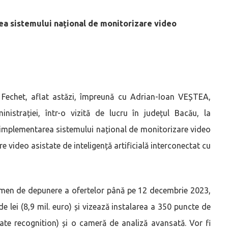
ea sistemului național de monitorizare video
ea Fechet, aflat astăzi, împreună cu Adrian-Ioan VEȘTEA,
ministrației, într-o vizită de lucru în județul Bacău, la
u implementarea sistemului național de monitorizare video
 video asistate de inteligență artificială interconectat cu
ermen de depunere a ofertelor până pe 12 decembrie 2023,
de lei (8,9 mil. euro) și vizează instalarea a 350 puncte de
ate recognition) și o cameră de analiză avansată. Vor fi