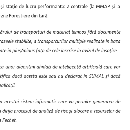
 și stație de lucru performantă: 2 centrale (la MMAP și la
zile Forestiere din țară.
mărului de transporturi de material lemnos fără documente
raseele stabilite, a transporturilor multiple realizate în baza
te în plus/minus față de cele înscrise în avizul de însoțire.
a unor algoritmi ghidați de inteligență artificială care vor
ntifica dacă acesta este sau nu declarat în SUMAL și dacă
lității.
nța acestui sistem informatic care va permite generarea de
a dirija procesul de analiză de risc și alocare a resurselor de
a Fechet.