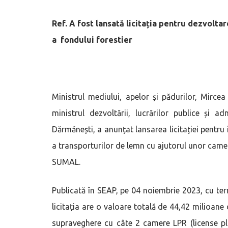
Ref. A fost
lansată licitația
pentru
dezvoltar
a
fondului forestier
Ministrul mediului, apelor și pădurilor, Mirc
ministrul dezvoltării, lucrărilor publice și ad
Dărmănești, a anunțat lansarea licitației pentr
a transporturilor de lemn cu ajutorul unor camere
SUMAL.
Publicată în SEAP, pe 04 noiembrie 2023, cu t
licitația are o valoare totală de 44,42 milioane 
supraveghere cu câte 2 camere LPR (license pl