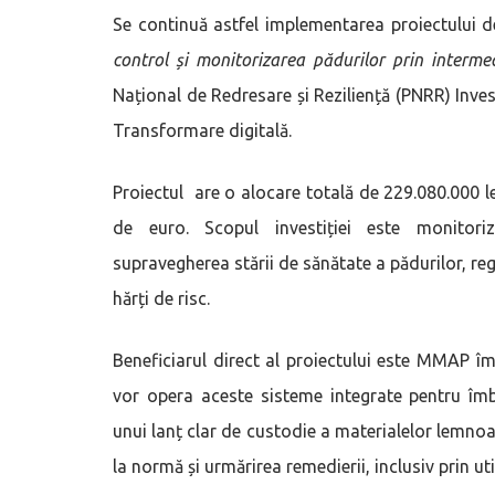
Se continuă astfel implementarea proiectului
control și monitorizarea pădurilor prin interme
Național de Redresare și Reziliență (PNRR) Inve
Transformare digitală.
Proiectul are o alocare totală de 229.080.000 l
de euro. Scopul investiției este monitoriza
supravegherea stării de sănătate a pădurilor, re
hărți de risc.
Beneficiarul direct al proiectului este MMAP îm
vor opera aceste sisteme integrate pentru îmb
unui lanț clar de custodie a materialelor lemno
la normă și urmărirea remedierii, inclusiv prin ut