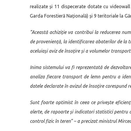
realizate și 11 dispecerate dotate cu videowall
Garda Forestieră Națională) și 9 teritoriale la Găr
”Această achiziție va contribui la reducerea nu
de proveniență, la identificarea abaterilor de la t
aceluiași aviz de însoțire și a volumelor transporta
Inima sistemului va fi reprezentată de dezvoltare
analiza fiecare transport de lemn pentru a ide
datele declarate în avizul de însoțire corespund rea
Sunt foarte optimist în ceea ce privește eficie
alerte, de rapoarte și indicatori statistici pentru 
control fizic în teren” – a precizat ministrul Mirce