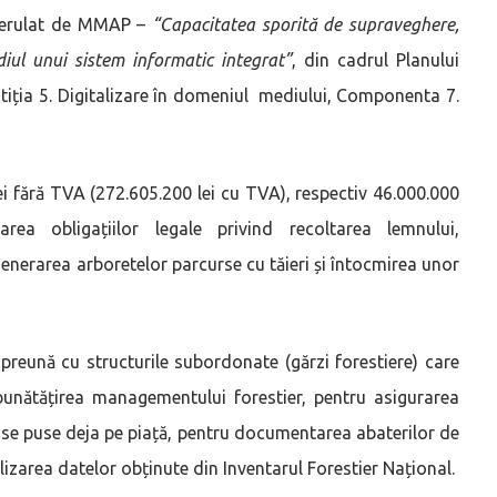
 derulat de MMAP –
“Capacitatea sporită de supraveghere,
diul unui sistem informatic integrat”
, din cadrul Planului
stiția 5. Digitalizare în domeniul mediului, Componenta 7.
ei fără TVA (272.605.200 lei cu TVA), respectiv 46.000.000
rea obligațiilor legale privind recoltarea lemnului,
generarea arboretelor parcurse cu tăieri și întocmirea unor
preună cu structurile subordonate (gărzi forestiere) care
unătățirea managementului forestier, pentru asigurarea
ase puse deja pe piață, pentru documentarea abaterilor de
ilizarea datelor obținute din Inventarul Forestier Național.