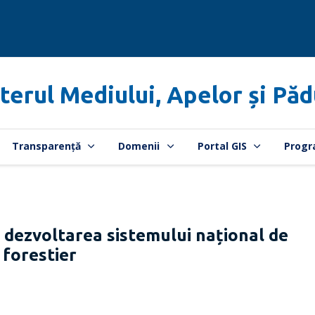
terul Mediului, Apelor și Păd
Transparență
Domenii
Portal GIS
Progr
u dezvoltarea sistemului național de
 forestier