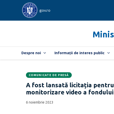
gov.ro
Minis
Despre noi
Informații de interes public
COMUNICATE DE PRESĂ
Data
CATEGORIA:
A fost lansată licitația pentr
publicării:
monitorizare video a fondului
6 noiembrie 2023