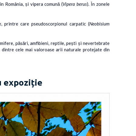
 din România, și vipera comună (
Vipera berus
). În zonele
, printre care pseudoscorpionul carpatic (
Neobisium
fere, păsări, amfibieni, reptile, pești și nevertebrate
a dintre cele mai valoroase arii naturale protejate din
u expoziție