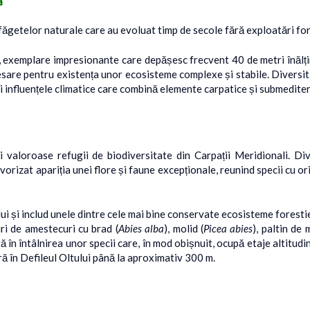
a
ăgetelor naturale care au evoluat timp de secole fără exploatări for
ltin, exemplare impresionante care depășesc frecvent 40 de metri înăl
esare pentru existența unor ecosisteme complexe și stabile. Diversita
și influențele climatice care combină elemente carpatice și submedite
 valoroase refugii de biodiversitate din Carpații Meridionali. Diver
avorizat apariția unei flore și faune excepționale, reunind specii cu 
ui și includ unele dintre cele mai bine conservate ecosisteme fores
uri de amestecuri cu brad (
Abies alba
), molid (
Picea abies
), paltin de 
ă în întâlnirea unor specii care, în mod obișnuit, ocupă etaje altitud
ară în Defileul Oltului până la aproximativ 300 m.