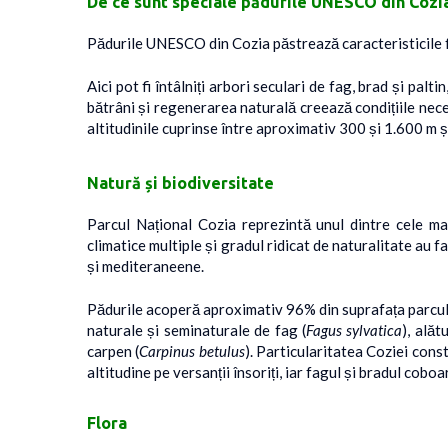
De ce sunt speciale pădurile UNESCO din Cozi
Pădurile UNESCO din Cozia păstrează caracteristicile f
Aici pot fi întâlniți arbori seculari de fag, brad și pa
bătrâni și regenerarea naturală creează condițiile nec
altitudinile cuprinse între aproximativ 300 și 1.600 m 
Natură și biodiversitate
Parcul Național Cozia reprezintă unul dintre cele mai
climatice multiple și gradul ridicat de naturalitate au f
și mediteraneene.
Pădurile acoperă aproximativ 96% din suprafața parcul
naturale și seminaturale de fag (
Fagus sylvatica
), alăt
carpen (
Carpinus betulus
). Particularitatea Coziei const
altitudine pe versanții însoriți, iar fagul și bradul cobo
Flora