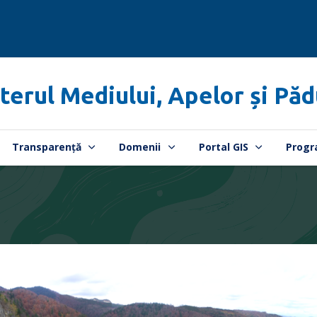
terul Mediului, Apelor și Păd
Transparență
Domenii
Portal GIS
Progr