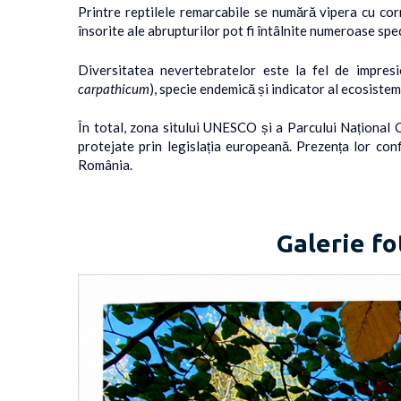
Printre reptilele remarcabile se numără vipera cu cor
însorite ale abrupturilor pot fi întâlnite numeroase spec
Diversitatea nevertebratelor este la fel de impresi
carpathicum
), specie endemică și indicator al ecosiste
În total, zona sitului UNESCO și a Parcului Național C
protejate prin legislația europeană. Prezența lor conf
România.
Galerie fo