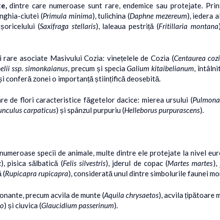
e,
dintre care numeroase sunt rare, endemice sau protejate. Print
unghia-ciutei (
Primula minima
), tulichina (
Daphne mezereum
), iedera a
 șoricelului (
Saxifraga stellaris
), laleaua pestriță (
Fritillaria montana
 rare asociate Masivului Cozia: vinețelele de Cozia (
Centaurea cozi
elii ssp. simonkaianus
, precum și specia
Galium kitaibelianum
, întâln
i conferă zonei o importanță științifică deosebită.
de flori caracteristice făgetelor dacice: mierea ursului (
Pulmonar
nculus carpaticus
) și spânzul purpuriu (
Helleborus purpurascens
).
ru numeroase specii de animale, multe dintre ele protejate la nivel e
x
), pisica sălbatică (
Felis silvestris
), jderul de copac (
Martes martes
),
 (
Rupicapra rupicapra
), considerată unul dintre simbolurile faunei m
ionante, precum acvila de munte (
Aquila chrysaetos
), acvila țipătoare m
co
) și ciuvica (
Glaucidium passerinum
).