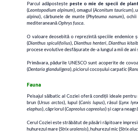
Parcul adăpostește
peste o mie de specii de plant
(
Leontopodium alpinum
), omagul (
Aconitum tauricum
), 
alpina
), cărbunele de munte (
Phyteuma nanum
), ochii
mediteraneană
Ophrys fusca
.
O valoare deosebită o reprezintă speciile endemice și
(
Dianthus spiculifolius
),
Dianthus henteri
,
Dianthus kitaib
procese evolutive desfășurate de-a lungul a mii de ani ș
Primăvara, pădurile UNESCO sunt acoperite de covoare 
(
Dentaria glanduligera
), piciorul cocoșului carpatic (
Ranu
Fauna
Peisajul sălbatic al Coziei oferă condiții ideale pent
brun (
Ursus arctos
), lupul (
Canis lupus
), râsul (
Lynx lyn
elaphus
), căpriorul (
Capreolus capreolus
) și capra neagră
Cerul Coziei este străbătut de păsări răpitoare impres
huhurezul mare (
Strix uralensis
), huhurezul mic (
Strix alu