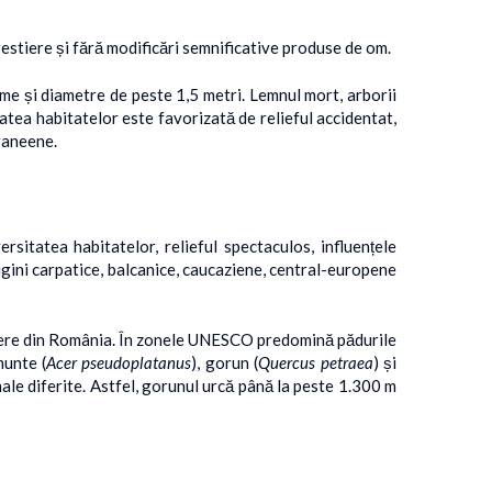
estiere și fără modificări semnificative produse de om.
țime și diametre de peste 1,5 metri. Lemnul mort, arborii
tea habitatelor este favorizată de relieful accidentat,
raneene.
sitatea habitatelor, relieful spectaculos, influențele
origini carpatice, balcanice, caucaziene, central-europene
tiere din România. În zonele UNESCO predomină pădurile
munte (
Acer pseudoplatanus
), gorun (
Quercus petraea
) și
inale diferite. Astfel, gorunul urcă până la peste 1.300 m