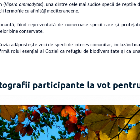
n (
Vipera ammodytes
), una dintre cele mai sudice specii de reptile
ii termofile cu afinități mediteraneene.
onantă, fiind reprezentată de numeroase specii rare și protejate
melor bine conservate.
ozia adăpostește zeci de specii de interes comunitar, incluzând mami
irmă rolul esențial al Coziei ca refugiu de biodiversitate și ca un
tografii participante la vot pentr