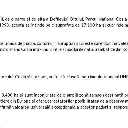
li, de o parte și de alta a Defileului Oltului, Parcul Național Cozi
1990, acesta se întinde pe o suprafață de 17.100 ha și cuprinde ma
e uriașă de piatră, cu turnuri, abrupturi și creste care domină valea
transformând Cozia într-unul dintre simbolurile naturii sălbatice din R
arcului, Cozia și Lotrișor, au fost incluse în patrimoniul mondial UNE
00 ha și sunt înconjurate de o amplă zonă tampon destinată prot
iere din Europa și oferă cercetătorilor posibilitatea de a observa m
irmă valoarea universală excepțională a acestor păduri și respons