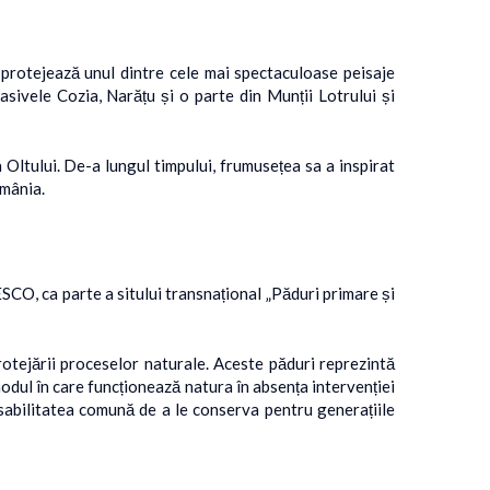
a protejează unul dintre cele mai spectaculoase peisaje
sivele Cozia, Narățu și o parte din Munții Lotrului și
 Oltului. De-a lungul timpului, frumusețea sa a inspirat
omânia.
SCO, ca parte a sitului transnațional „Păduri primare și
ejării proceselor naturale. Aceste păduri reprezintă
odul în care funcționează natura în absența intervenției
abilitatea comună de a le conserva pentru generațiile