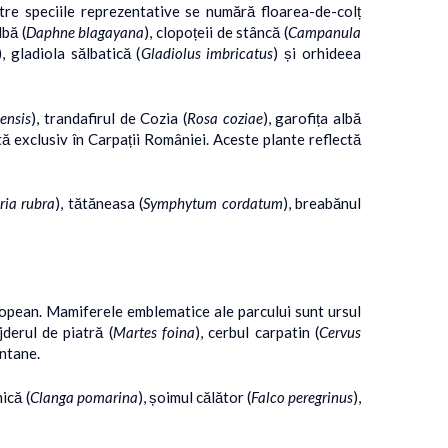
re speciile reprezentative se numără floarea-de-colț
lbă (
Daphne blagayana
), clopoțeii de stâncă (
Campanula
), gladiola sălbatică (
Gladiolus imbricatus
) și orhideea
ensis
), trandafirul de Cozia (
Rosa coziae
), garofița albă
ită exclusiv în Carpații României. Aceste plante reflectă
ia rubra
), tătăneasa (
Symphytum cordatum
), breabănul
uropean. Mamiferele emblematice ale parcului sunt ursul
 jderul de piatră (
Martes foina
), cerbul carpatin (
Cervus
ontane.
ică (
Clanga pomarina
), șoimul călător (
Falco peregrinus
),