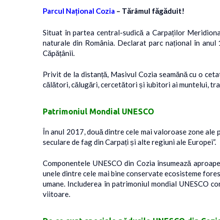
Parcul Național Cozia
– Tărâmul făgăduit!
Situat în partea central-sudică a Carpaților Meridiona
naturale din România. Declarat parc național în anul 
Căpățânii.
Privit de la distanță, Masivul Cozia seamănă cu o cetat
călători, călugări, cercetători și iubitori ai muntelui, 
Patrimoniul Mondial UNESCO
În anul 2017, două dintre cele mai valoroase zone ale p
seculare de fag din Carpați și alte regiuni ale Europei”.
Componentele UNESCO din Cozia însumează aproape 3.4
unele dintre cele mai bine conservate ecosisteme forest
umane. Includerea în patrimoniul mondial UNESCO conf
viitoare.