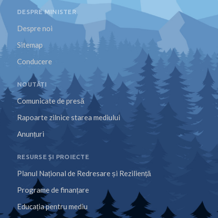
DESPRE MINISTER
Despre noi
Sitemap
Conducere
NOUTĂȚI
Comunicate de presă
Rapoarte zilnice starea mediului
Anunțuri
RESURSE ȘI PROIECTE
Planul Național de Redresare și Reziliență
Programe de finanțare
Educația pentru mediu