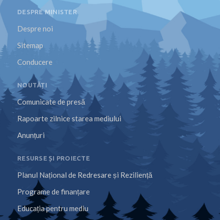
DESPRE MINISTER
Despre noi
Sitemap
Conducere
NOUTĂȚI
Comunicate de presă
Rapoarte zilnice starea mediului
Anunțuri
RESURSE ȘI PROIECTE
Planul Național de Redresare și Reziliență
Programe de finanțare
Educația pentru mediu