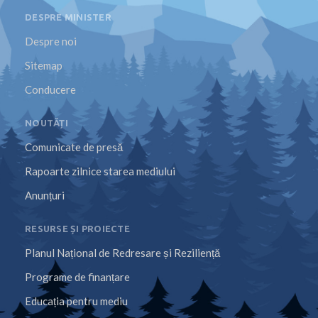
DESPRE MINISTER
Despre noi
Sitemap
Conducere
NOUTĂȚI
Comunicate de presă
Rapoarte zilnice starea mediului
Anunțuri
RESURSE ȘI PROIECTE
Planul Național de Redresare și Reziliență
Programe de finanțare
Educația pentru mediu