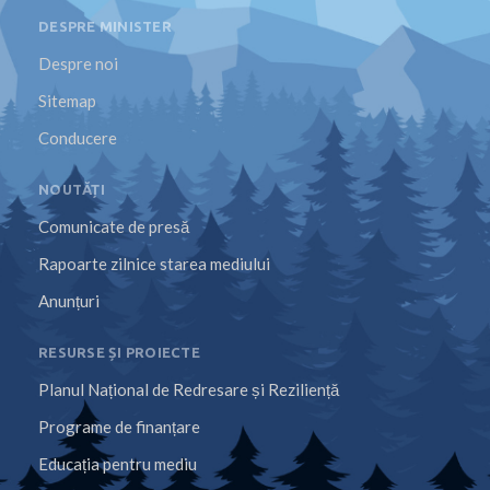
DESPRE MINISTER
Despre noi
Sitemap
Conducere
NOUTĂȚI
Comunicate de presă
Rapoarte zilnice starea mediului
Anunțuri
RESURSE ȘI PROIECTE
Planul Național de Redresare și Reziliență
Programe de finanțare
Educația pentru mediu