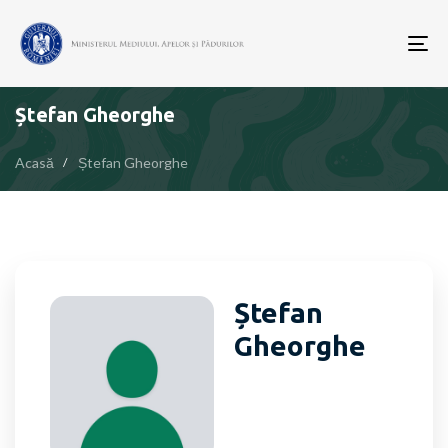
To
nav
Ștefan Gheorghe
Acasă
Ștefan Gheorghe
Ștefan
Gheorghe