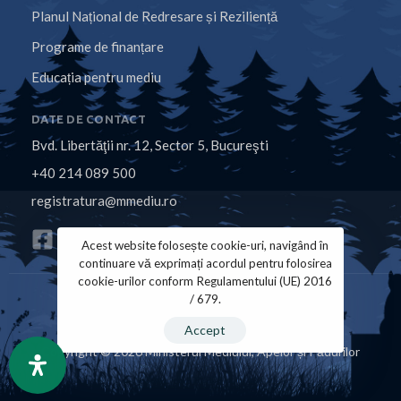
Planul Național de Redresare și Reziliență
Programe de finanțare
Educația pentru mediu
DATE DE CONTACT
Bvd. Libertăţii nr. 12, Sector 5, Bucureşti
+40 214 089 500
registratura@mmediu.ro
Acest website folosește cookie-uri, navigând în
continuare vă exprimați acordul pentru folosirea
cookie-urilor conform Regulamentului (UE) 2016
/ 679.
Politica de Cookies
Politica de Confidențialitate
Accept
Copyright © 2026 Ministerul Mediului, Apelor și Pădurilor