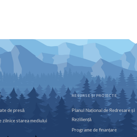
I
RESURSE ȘI PROIECTE
te de presă
Planul Național de Redresare și
Reziliență
 zilnice starea mediului
Programe de finanțare