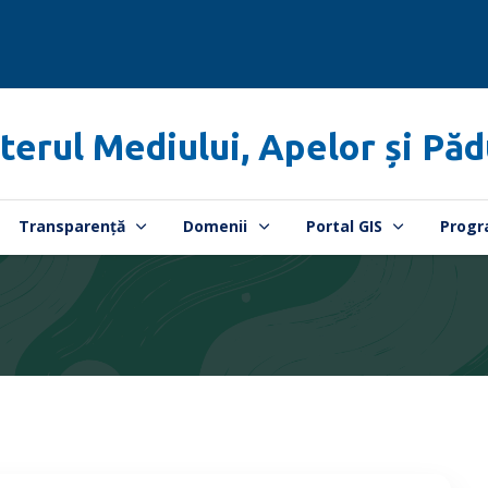
terul Mediului, Apelor și Păd
Transparență
Domenii
Portal GIS
Progr