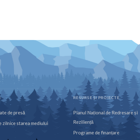
I
RESURSE ȘI PROIECTE
te de presă
Planul Național de Redresare și
Reziliență
 zilnice starea mediului
Programe de finanțare