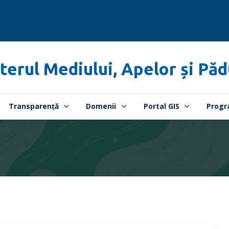
terul Mediului, Apelor și Păd
Transparență
Domenii
Portal GIS
Progr