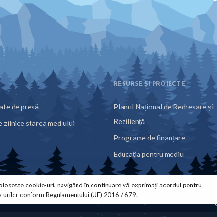
I
RESURSE ȘI PROIECTE
te de presă
Planul Național de Redresare și
Reziliență
 zilnice starea mediului
Programe de finanțare
Educația pentru mediu
olosește cookie-uri, navigând în continuare vă exprimați acordul pentru
e-urilor conform Regulamentului (UE) 2016 / 679.