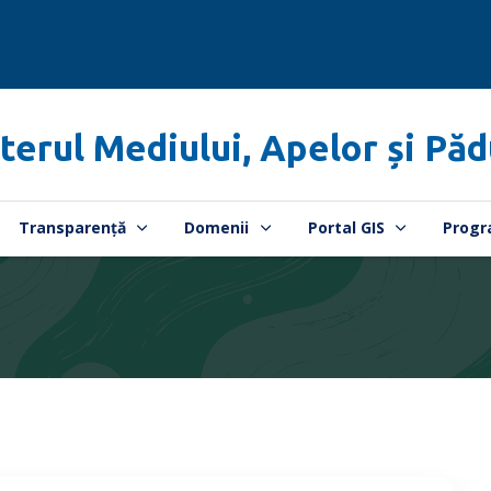
terul Mediului, Apelor și Păd
Transparență
Domenii
Portal GIS
Progr