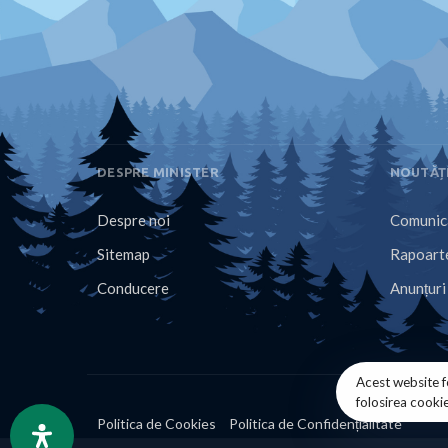
DESPRE MINISTER
NOUTĂȚ
Despre noi
Comunica
Sitemap
Rapoarte
Conducere
Anunțuri
Acest website f
folosirea cooki
Politica de Cookies
Politica de Confidențialitate