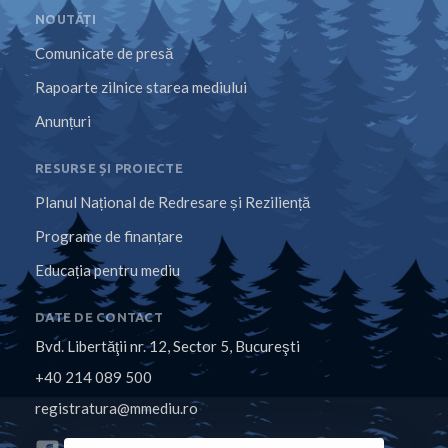
NOUTĂȚI
Comunicate de presă
Rapoarte zilnice starea mediului
Anunțuri
RESURSE ȘI PROIECTE
Planul Național de Redresare și Reziliență
Programe de finanțare
Educația pentru mediu
DATE DE CONTACT
Bvd. Libertăţii nr. 12, Sector 5, Bucureşti
+40 214 089 500
registratura@mmediu.ro